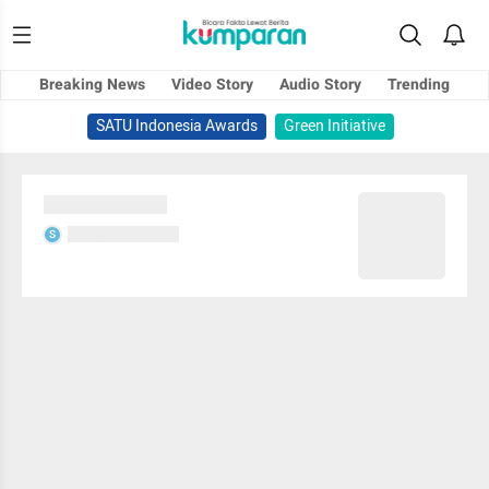
Breaking News
Video Story
Audio Story
Trending
SATU Indonesia Awards
Green Initiative
Sedang memuat...
Sedang memuat...
S