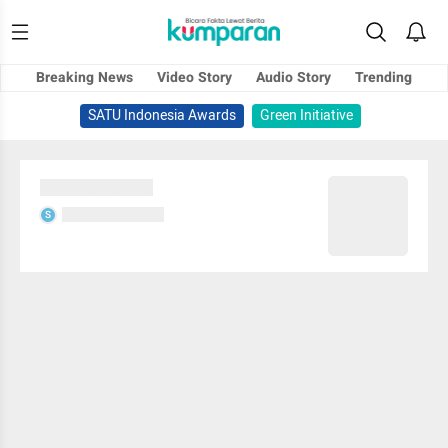
Breaking News
Video Story
Audio Story
Trending
SATU Indonesia Awards
Green Initiative
Sedang memuat...
Sedang memuat...
S