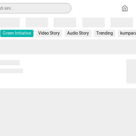
Loading
Loading
Loading
Loading
Loading
Green Initiative
Video Story
Audio Story
Trending
kumpar
 memuat...
ng memuat...