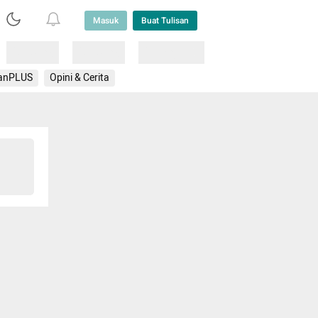
Masuk
Buat Tulisan
Loading
Loading
Lainnya
anPLUS
Opini & Cerita