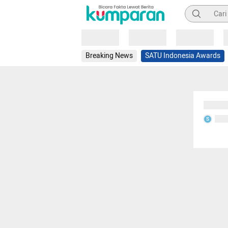
Pencarian
Loading
Loading
Loading
Breaking News
SATU Indonesia Awards
Sedang
Seda
S