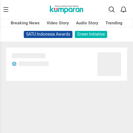
Breaking News
Video Story
Audio Story
Trending
SATU Indonesia Awards
Green Initiative
Sedang memuat...
Sedang memuat...
S