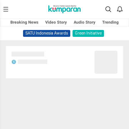
Breaking News
Video Story
Audio Story
Trending
SATU Indonesia Awards
Green Initiative
Sedang memuat...
Sedang memuat...
S