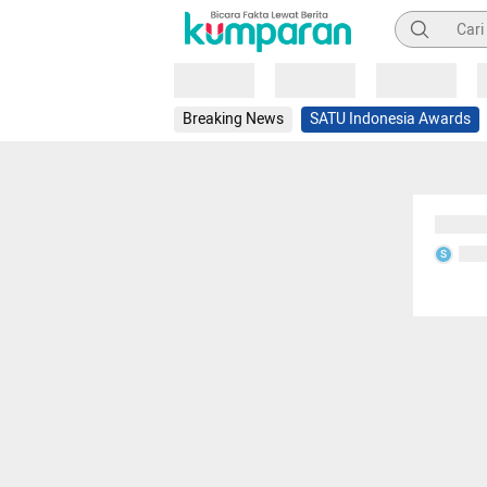
Pencarian
Loading
Loading
Loading
Breaking News
SATU Indonesia Awards
Sedang
Seda
S