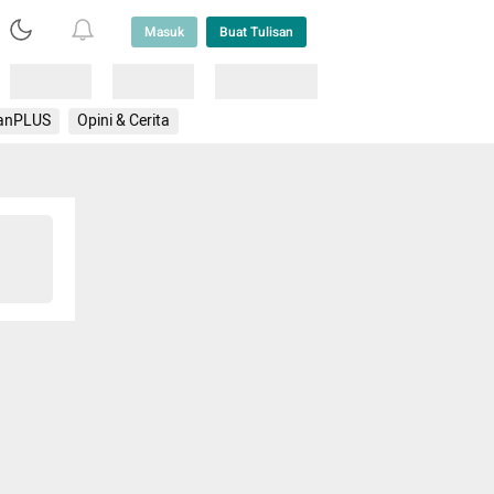
Masuk
Buat Tulisan
Loading
Loading
Lainnya
anPLUS
Opini & Cerita