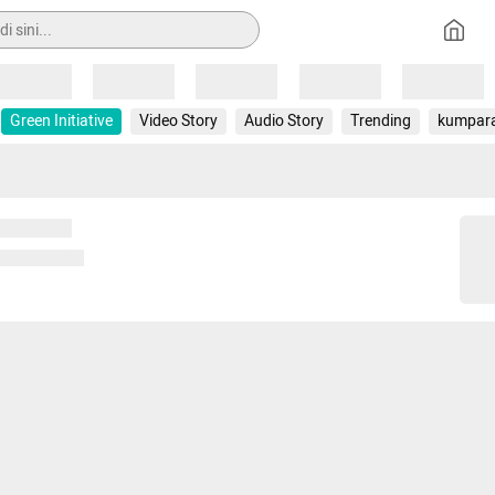
Loading
Loading
Loading
Loading
Loading
Green Initiative
Video Story
Audio Story
Trending
kumpar
 memuat...
ng memuat...