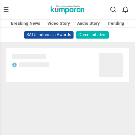
Breaking News
Video Story
Audio Story
Trending
SATU Indonesia Awards
Green Initiative
Sedang memuat...
Sedang memuat...
S