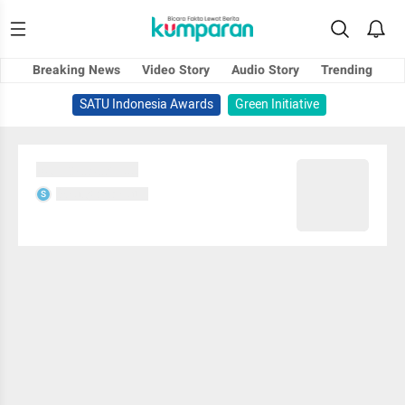
Breaking News
Video Story
Audio Story
Trending
SATU Indonesia Awards
Green Initiative
Sedang memuat...
Sedang memuat...
S