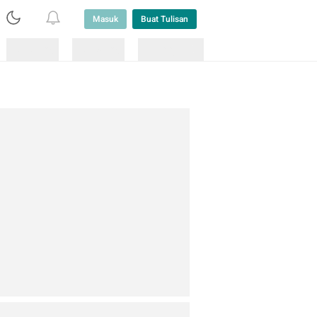
Masuk
Buat Tulisan
Loading
Loading
Lainnya