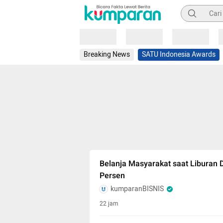
Pencarian
Loading
Loading
Loading
Breaking News
SATU Indonesia Awards
Belanja Masyarakat saat Liburan
Persen
kumparanBISNIS
22 jam