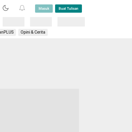
Masuk
Buat Tulisan
Loading
Loading
Lainnya
anPLUS
Opini & Cerita