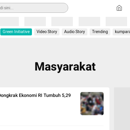
Loading
Loading
Loading
Loading
Loading
Green Initiative
Video Story
Audio Story
Trending
kumpar
Masyarakat
 Dongkrak Ekonomi RI Tumbuh 5,29