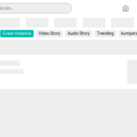
Loading
Loading
Loading
Loading
Loading
Green Initiative
Video Story
Audio Story
Trending
kumpar
 memuat...
ng memuat...