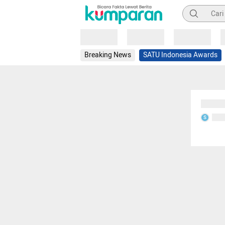
Pencarian
Loading
Loading
Loading
Breaking News
SATU Indonesia Awards
Sedang
Seda
S