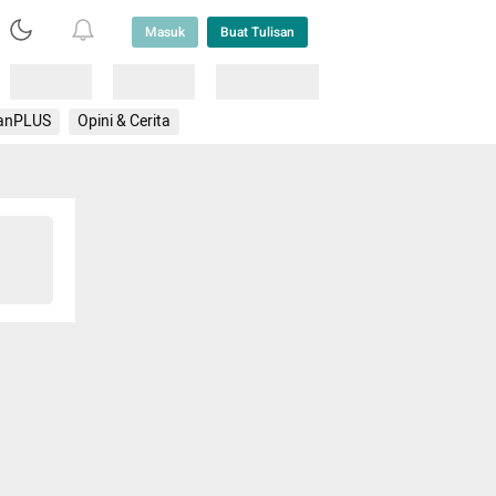
Masuk
Buat Tulisan
Loading
Loading
Lainnya
anPLUS
Opini & Cerita