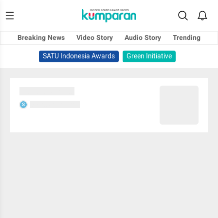
Breaking News
Video Story
Audio Story
Trending
SATU Indonesia Awards
Green Initiative
Sedang memuat...
Sedang memuat...
S