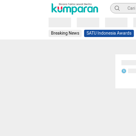
Pencarian
Loading
Loading
Loading
Breaking News
SATU Indonesia Awards
Sedang
Seda
S