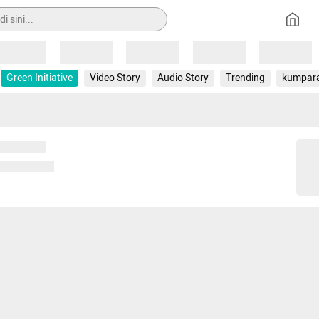
Loading
Loading
Loading
Loading
Loading
Green Initiative
Video Story
Audio Story
Trending
kumpar
 memuat...
ng memuat...