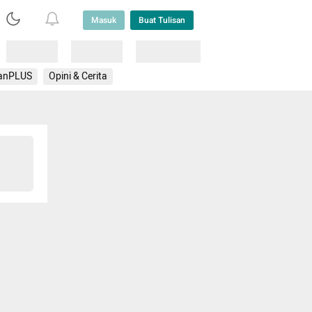
Masuk
Buat Tulisan
Loading
Loading
Lainnya
anPLUS
Opini & Cerita