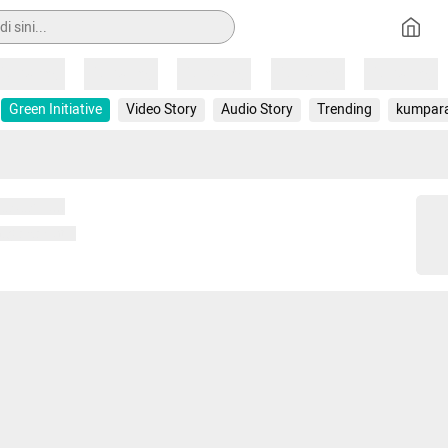
Loading
Loading
Loading
Loading
Loading
Green Initiative
Video Story
Audio Story
Trending
kumpar
 memuat...
ng memuat...