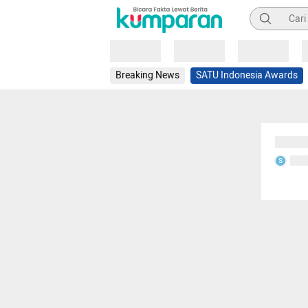
Pencarian
Loading
Loading
Loading
Breaking News
SATU Indonesia Awards
Sedang
Seda
S