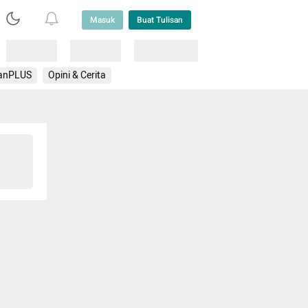
Masuk
Buat Tulisan
Loading
Loading
Lainnya
anPLUS
Opini & Cerita