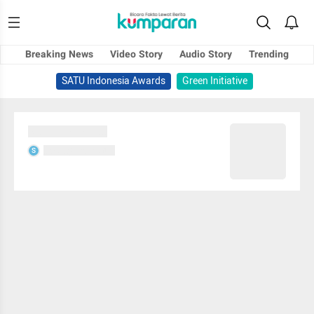
Breaking News
Video Story
Audio Story
Trending
SATU Indonesia Awards
Green Initiative
Sedang memuat...
Sedang memuat...
S