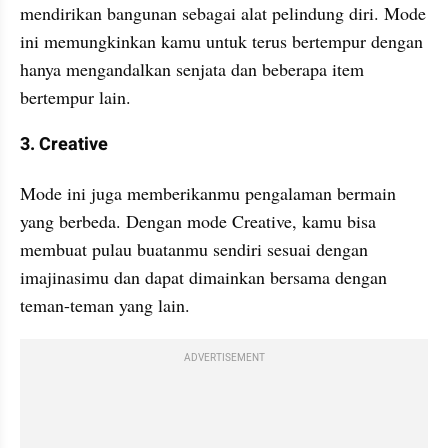
mendirikan bangunan sebagai alat pelindung diri. Mode 
ini memungkinkan kamu untuk terus bertempur dengan 
hanya mengandalkan senjata dan beberapa item 
bertempur lain.
3. Creative
Mode ini juga memberikanmu pengalaman bermain 
yang berbeda. Dengan mode Creative, kamu bisa 
membuat pulau buatanmu sendiri sesuai dengan 
imajinasimu dan dapat dimainkan bersama dengan 
teman-teman yang lain.
ADVERTISEMENT