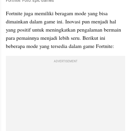
Fortnite. Foto: Epic Games
Fortnite juga memiliki beragam mode yang bisa 
dimainkan dalam game ini. Inovasi pun menjadi hal 
yang positif untuk meningkatkan pengalaman bermain 
para pemainnya menjadi lebih seru. Berikut ini 
beberapa mode yang tersedia dalam game Fortnite:
ADVERTISEMENT