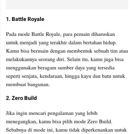
1. Battle Royale
Pada mode Battle Royale, para pemain diharuskan 
untuk menjadi yang terakhir dalam bertahan hidup. 
Kamu bisa bermain dengan membentuk sebuah tim atau 
melakukannya seorang diri. Selain itu, kamu juga bisa 
menggunakan beragam sumber daya yang tersedia 
seperti senjata, kendaraan, hingga kayu dan batu untuk 
membuat bangunan.
2. Zero Build
Jika ingin mencari pengalaman yang lebih 
menegangkan, kamu bisa pilih mode Zero Build. 
Sebabnya di mode ini, kamu tidak diperkenankan untuk 