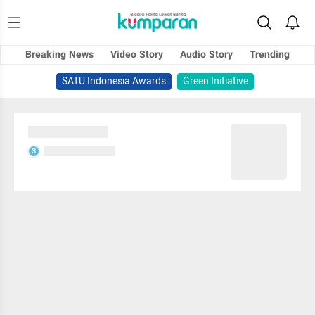
Breaking News
Video Story
Audio Story
Trending
SATU Indonesia Awards
Green Initiative
Sedang memuat...
Sedang memuat...
S