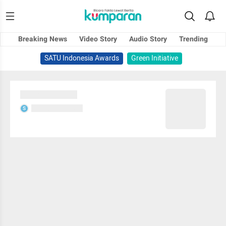
Breaking News
Video Story
Audio Story
Trending
SATU Indonesia Awards
Green Initiative
Sedang memuat...
Sedang memuat...
S