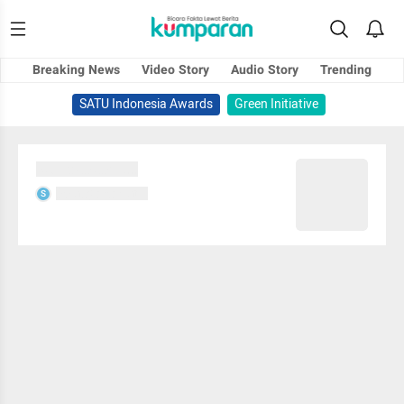
Breaking News
Video Story
Audio Story
Trending
SATU Indonesia Awards
Green Initiative
Sedang memuat...
Sedang memuat...
S