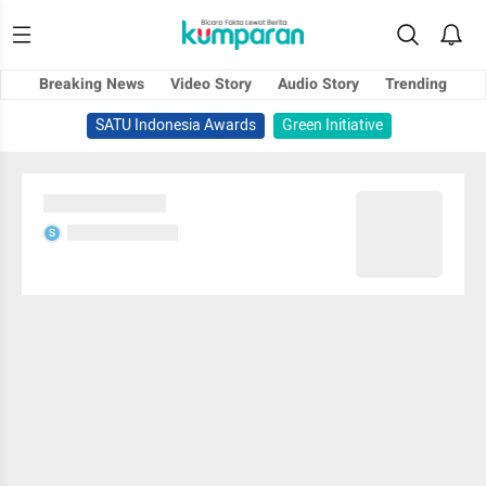
Breaking News
Video Story
Audio Story
Trending
SATU Indonesia Awards
Green Initiative
Sedang memuat...
Sedang memuat...
S