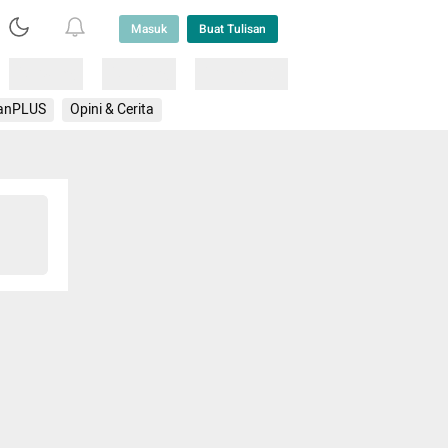
Masuk
Buat Tulisan
Loading
Loading
Lainnya
anPLUS
Opini & Cerita