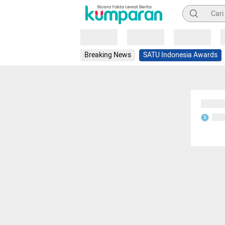
Pencarian
Loading
Loading
Loading
Breaking News
SATU Indonesia Awards
Sedang
Seda
S