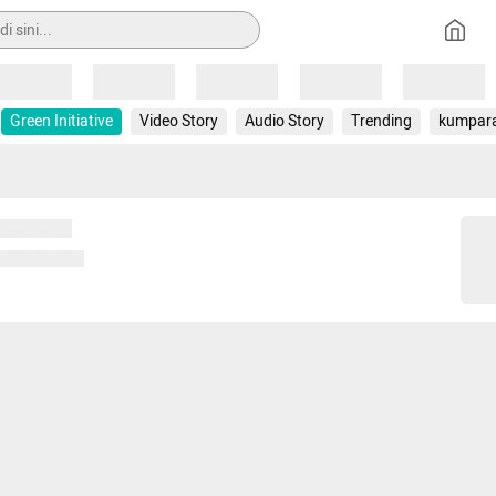
Loading
Loading
Loading
Loading
Loading
Green Initiative
Video Story
Audio Story
Trending
kumpar
 memuat...
ng memuat...