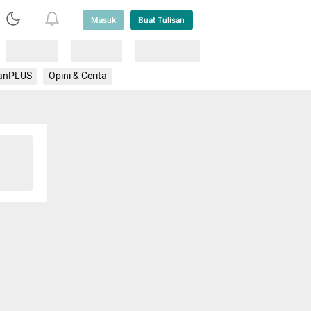
Masuk
Buat Tulisan
Loading
Loading
Lainnya
anPLUS
Opini & Cerita