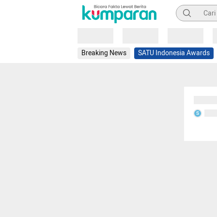
Pencarian
Loading
Loading
Loading
Breaking News
SATU Indonesia Awards
Sedang
Seda
S