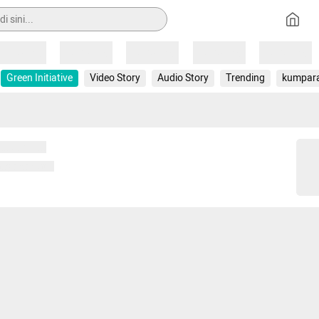
Loading
Loading
Loading
Loading
Loading
Green Initiative
Video Story
Audio Story
Trending
kumpar
 memuat...
ng memuat...