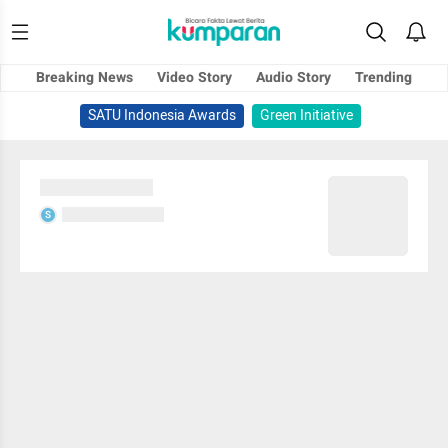
Breaking News
Video Story
Audio Story
Trending
SATU Indonesia Awards
Green Initiative
Sedang memuat...
Sedang memuat...
S