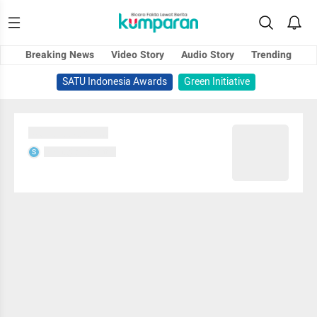
Breaking News
Video Story
Audio Story
Trending
SATU Indonesia Awards
Green Initiative
Sedang memuat...
Sedang memuat...
S