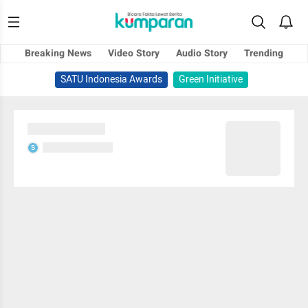
Breaking News
Video Story
Audio Story
Trending
SATU Indonesia Awards
Green Initiative
Sedang memuat...
Sedang memuat...
S