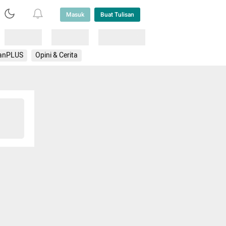
Masuk
Buat Tulisan
Loading
Loading
Lainnya
anPLUS
Opini & Cerita