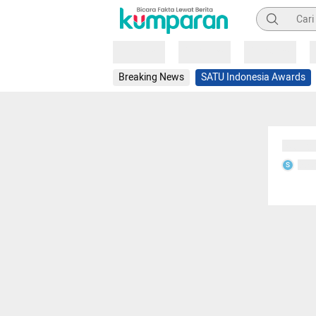
Pencarian
Loading
Loading
Loading
Breaking News
SATU Indonesia Awards
Sedang
Seda
S