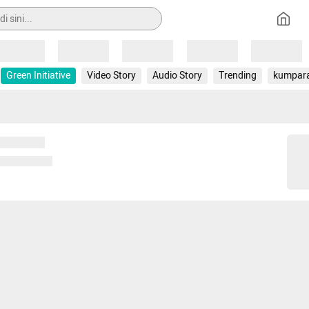
Loading
Loading
Loading
Loading
Loading
Green Initiative
Video Story
Audio Story
Trending
kumpar
 memuat...
ng memuat...