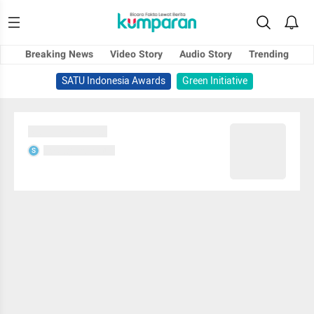
Breaking News
Video Story
Audio Story
Trending
SATU Indonesia Awards
Green Initiative
Sedang memuat...
Sedang memuat...
S