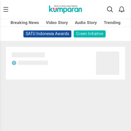
Breaking News
Video Story
Audio Story
Trending
SATU Indonesia Awards
Green Initiative
Sedang memuat...
Sedang memuat...
S