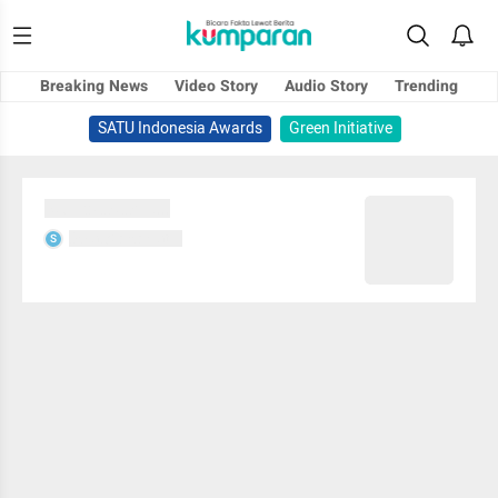
Breaking News
Video Story
Audio Story
Trending
SATU Indonesia Awards
Green Initiative
Sedang memuat...
Sedang memuat...
S