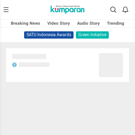
Breaking News
Video Story
Audio Story
Trending
SATU Indonesia Awards
Green Initiative
Sedang memuat...
Sedang memuat...
S