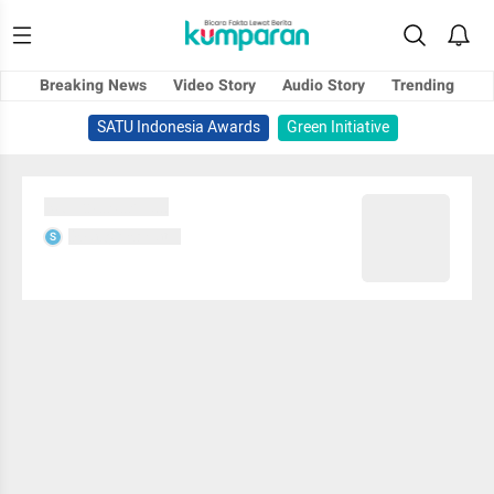
Breaking News
Video Story
Audio Story
Trending
SATU Indonesia Awards
Green Initiative
Sedang memuat...
Sedang memuat...
S