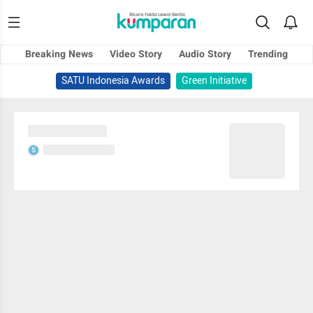
Breaking News
Video Story
Audio Story
Trending
SATU Indonesia Awards
Green Initiative
Sedang memuat...
Sedang memuat...
S