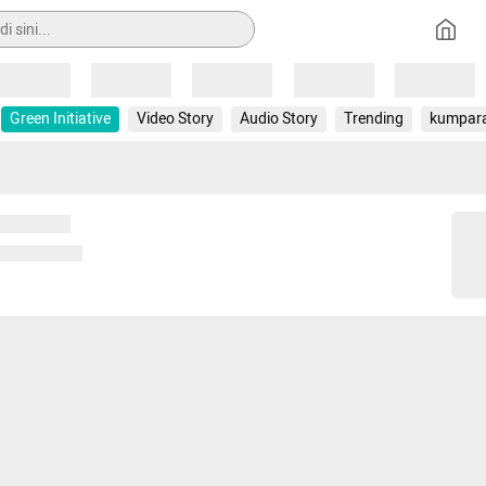
Loading
Loading
Loading
Loading
Loading
Green Initiative
Video Story
Audio Story
Trending
kumpar
 memuat...
ng memuat...