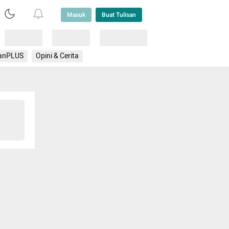
Masuk
Buat Tulisan
Loading
Loading
Lainnya
anPLUS
Opini & Cerita