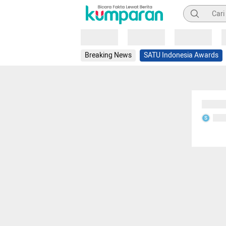
Pencarian
Loading
Loading
Loading
Breaking News
SATU Indonesia Awards
Sedang
Seda
S