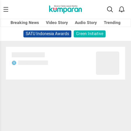
Breaking News
Video Story
Audio Story
Trending
SATU Indonesia Awards
Green Initiative
Sedang memuat...
Sedang memuat...
S