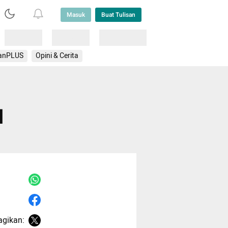
Masuk
Buat Tulisan
Loading
Loading
Lainnya
anPLUS
Opini & Cerita
H
agikan: