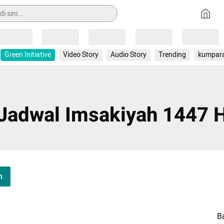
Loading
Loading
Loading
Loading
Loading
Green Initiative
Video Story
Audio Story
Trending
kumpar
Jadwal Imsakiyah 1447 
h
B