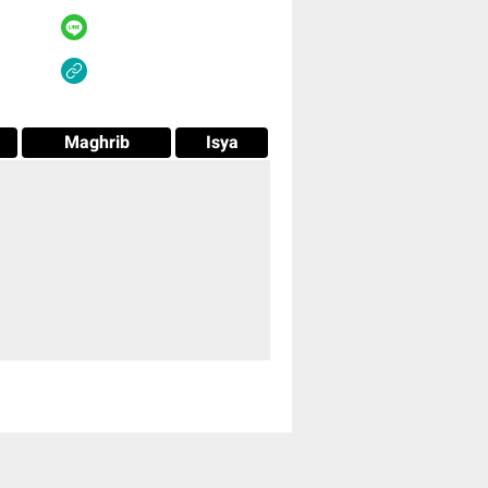
Maghrib
Isya