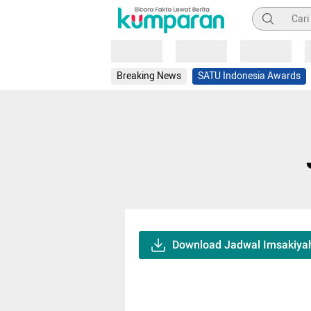
Pencarian
Loading
Loading
Loading
Breaking News
SATU Indonesia Awards
Download Jadwal Imsakiya