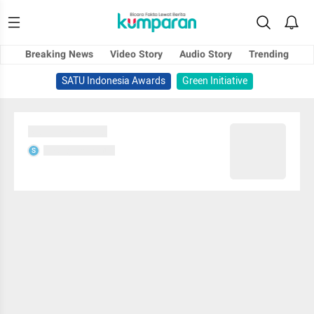
Breaking News
Video Story
Audio Story
Trending
SATU Indonesia Awards
Green Initiative
Sedang memuat...
Sedang memuat...
S