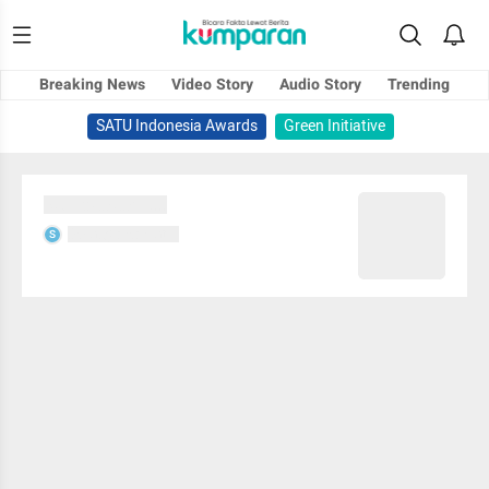
Breaking News
Video Story
Audio Story
Trending
SATU Indonesia Awards
Green Initiative
Sedang memuat...
Sedang memuat...
S