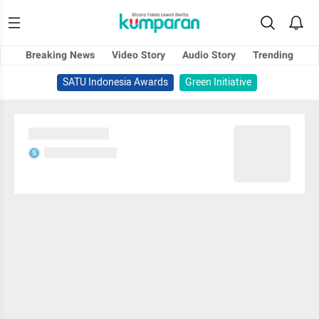
Breaking News
Video Story
Audio Story
Trending
SATU Indonesia Awards
Green Initiative
Sedang memuat...
Sedang memuat...
S