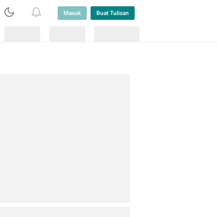
Masuk
Buat Tulisan
Loading
Loading
Lainnya