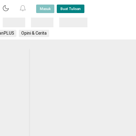
Masuk
Buat Tulisan
Loading
Loading
Lainnya
anPLUS
Opini & Cerita