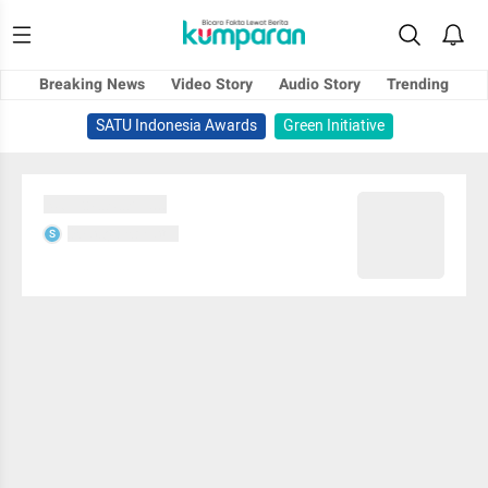
Breaking News
Video Story
Audio Story
Trending
SATU Indonesia Awards
Green Initiative
Sedang memuat...
Sedang memuat...
S