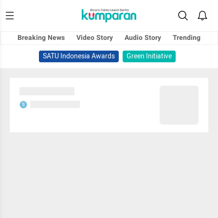
Breaking News
Video Story
Audio Story
Trending
SATU Indonesia Awards
Green Initiative
Sedang memuat...
Sedang memuat...
S