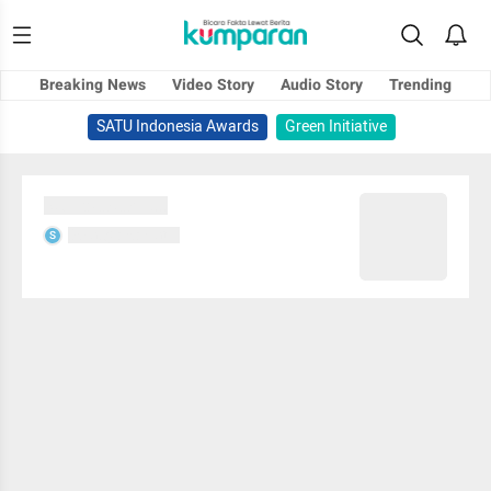
Breaking News
Video Story
Audio Story
Trending
SATU Indonesia Awards
Green Initiative
Sedang memuat...
Sedang memuat...
S