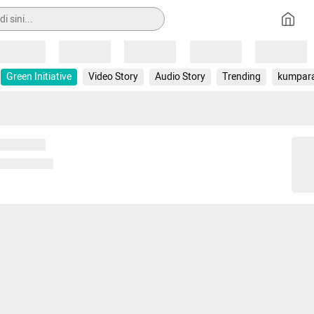
Loading
Loading
Loading
Loading
Loading
Green Initiative
Video Story
Audio Story
Trending
kumpar
 memuat...
ng memuat...