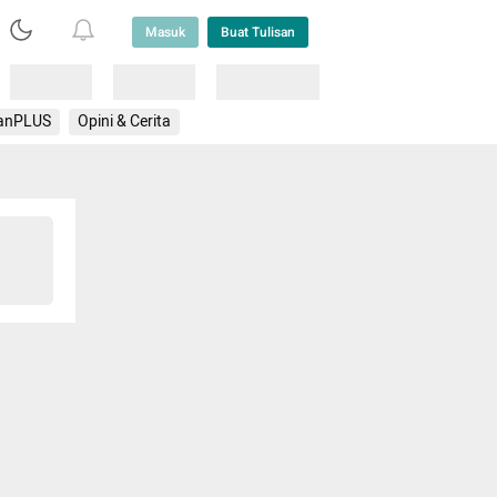
Masuk
Buat Tulisan
Loading
Loading
Lainnya
anPLUS
Opini & Cerita