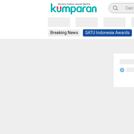
Pencarian
Loading
Loading
Loading
Breaking News
SATU Indonesia Awards
Sedang
Seda
S