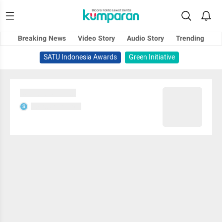
Breaking News
Video Story
Audio Story
Trending
SATU Indonesia Awards
Green Initiative
Sedang memuat...
Sedang memuat...
S