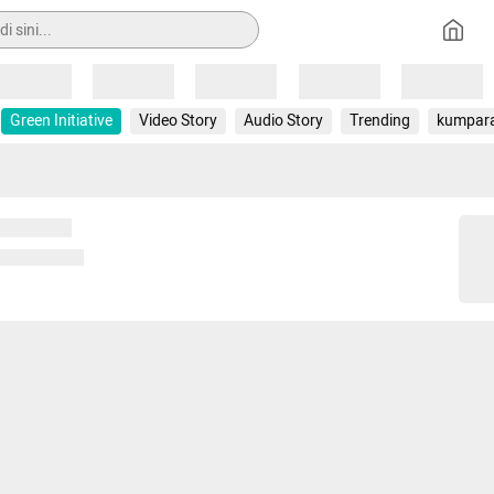
Loading
Loading
Loading
Loading
Loading
Green Initiative
Video Story
Audio Story
Trending
kumpar
 memuat...
ng memuat...