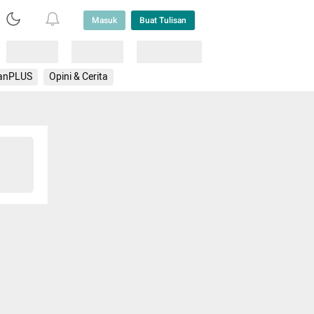
Masuk
Buat Tulisan
Loading
Loading
Lainnya
anPLUS
Opini & Cerita