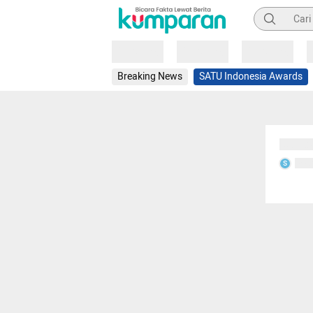
Pencarian
Loading
Loading
Loading
Breaking News
SATU Indonesia Awards
Sedang
Seda
S