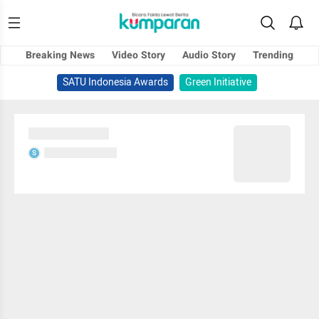
Breaking News
Video Story
Audio Story
Trending
SATU Indonesia Awards
Green Initiative
Sedang memuat...
Sedang memuat...
S