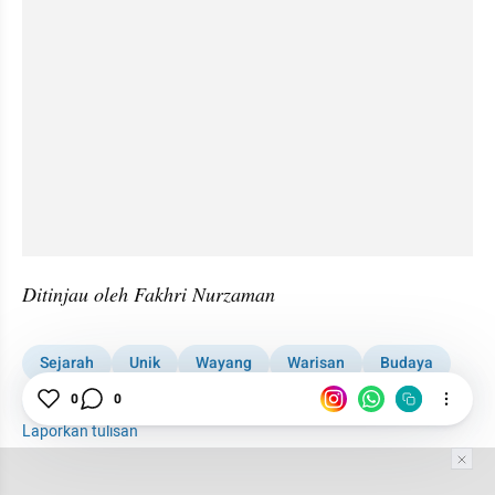
Ditinjau oleh Fakhri Nurzaman
Sejarah
Unik
Wayang
Warisan
Budaya
Sunda
0
0
Laporkan tulisan
Tim Editor
Editor Section