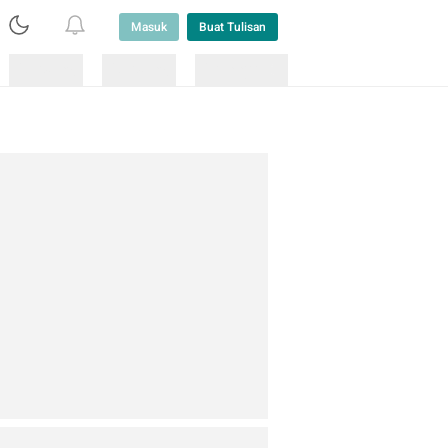
Masuk
Buat Tulisan
Loading
Loading
Lainnya