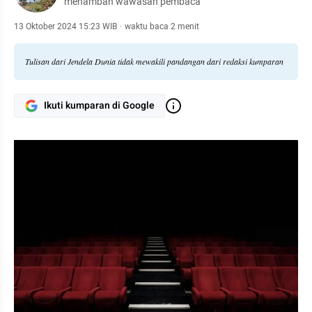
menambah wawasan pembaca
13 Oktober 2024 15:23 WIB
·
waktu baca 2 menit
Tulisan dari Jendela Dunia tidak mewakili pandangan dari redaksi kumparan
Ikuti kumparan di Google