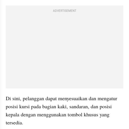
ADVERTISEMENT
Di sini, pelanggan dapat menyesuaikan dan mengatur 
posisi kursi pada bagian kaki, sandaran, dan posisi 
kepala dengan menggunakan tombol khusus yang 
tersedia.