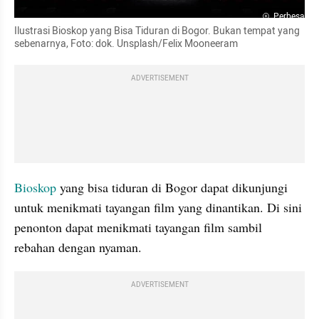
Perbesar
Ilustrasi Bioskop yang Bisa Tiduran di Bogor. Bukan tempat yang 
sebenarnya, Foto: dok. Unsplash/Felix Mooneeram
ADVERTISEMENT
Bioskop 
yang bisa tiduran di Bogor dapat dikunjungi 
untuk menikmati tayangan film yang dinantikan. Di sini 
penonton dapat menikmati tayangan film sambil 
rebahan dengan nyaman.
ADVERTISEMENT